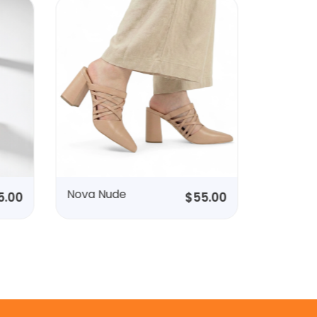
Nova Nude
Cartera
5.00
$
55.00
Champa