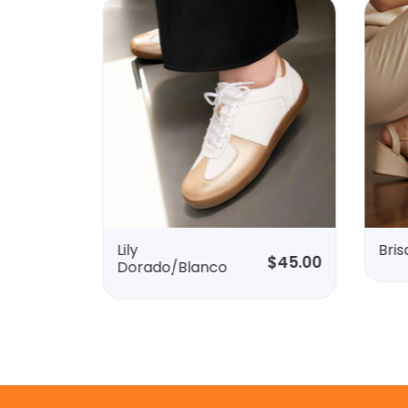
Lily
Bri
$
45.00
$
45.00
Dorado/Blanco