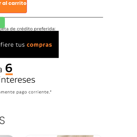
 al carrito
jeta de crédito preferida:
S