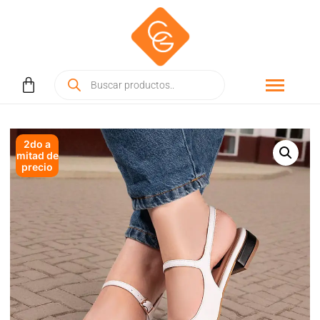
2do a
mitad de
precio