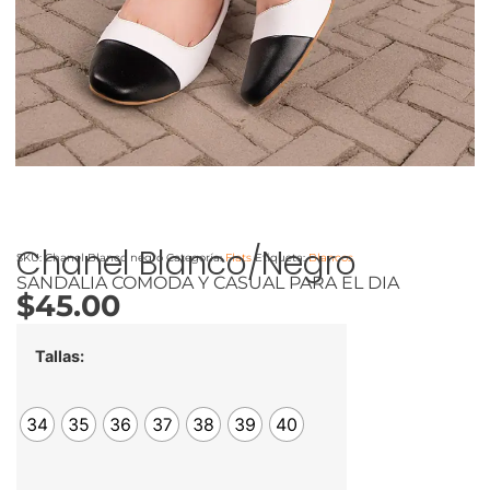
Chanel Blanco/Negro
SKU:
Chanel Blanco negro
Categoría:
Flats
Etiqueta:
Blancos
SANDALIA COMODA Y CASUAL PARA EL DIA
$
45.00
Tallas:
34
35
36
37
38
39
40