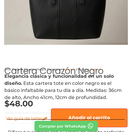
Cartera Corazón Negro
SKU:
Cartera Corazón Negro
Categoría:
Carteras
Etiqueta:
Negros
Elegancia clásica y funcionalidad en un solo
diseño.
Esta cartera tote en color negro es el
básico infaltable para tu día a día. Medidas: 36cm
de alto, Ancho 41cm, 12cm de profundidad.
$
48.00
Añadir al carrito
Ver guía de tallas
Comprar por WhatsApp