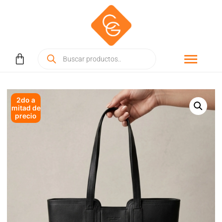
2do a
mitad de
precio