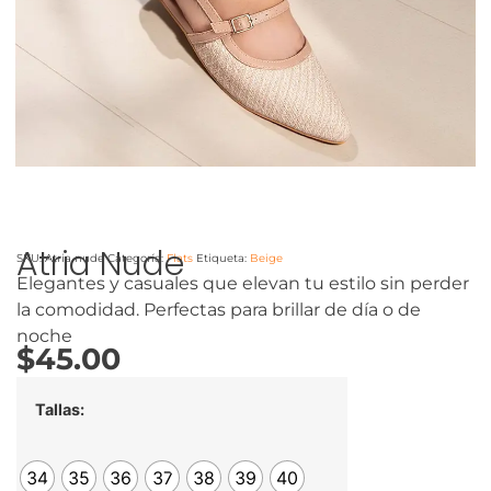
Atria Nude
SKU:
Atria nude
Categoría:
Flats
Etiqueta:
Beige
Elegantes y casuales que elevan tu estilo sin perder
la comodidad. Perfectas para brillar de día o de
noche
$
45.00
Tallas:
34
35
36
37
38
39
40