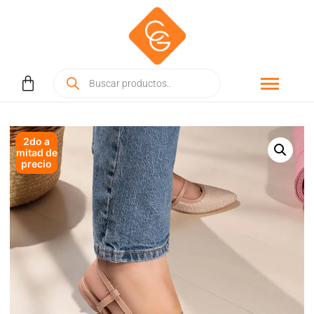
2do a
mitad de
precio