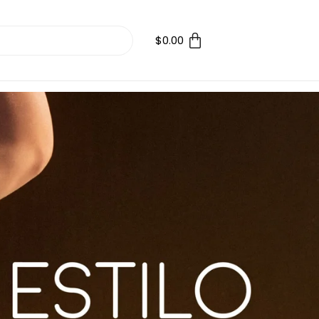
$
0.00